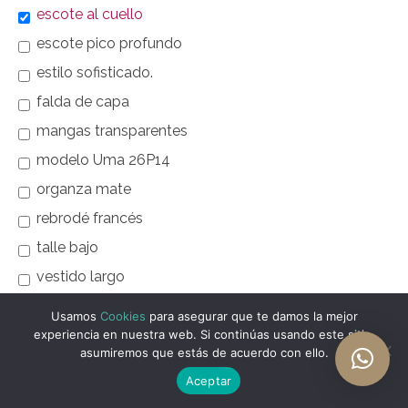
escote al cuello
escote pico profundo
estilo sofisticado.
falda de capa
mangas transparentes
modelo Uma 26P14
organza mate
rebrodé francés
talle bajo
vestido largo
Usamos
Cookies
para asegurar que te damos la mejor
experiencia en nuestra web. Si continúas usando este sitio,
asumiremos que estás de acuerdo con ello.
Aceptar