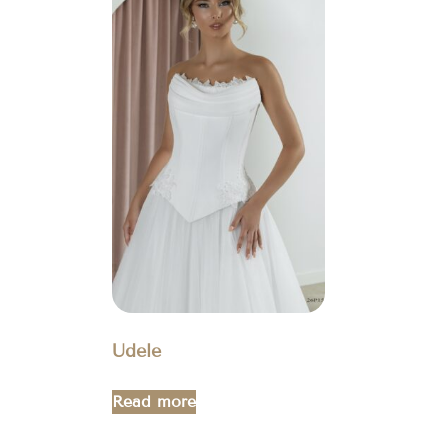
Udele
Read more