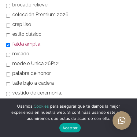
brocado relieve
colección Premium 2026
crep liso
estilo clásico
falda amplia
micado
modelo Única 26P12
palabra de honor
talle bajo a cadera
vestido de ceremonia.
vestido largo
Usamos
Cookies
para asegurar que te damos la mejor
experiencia en nuestra web. Si continúas usando este sitio,
asumiremos que estás de acuerdo con ello.
Aceptar