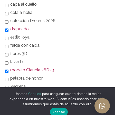
capa al cuello
cola amplia
colección Dreams 2026
drapeado
estilo joya.
falda con caída
flores 3D
lazada
modelo Claudia 26D23
palabra de honor
Pedrería
Usamos
Cookies
para asegurar que te damos la mejor
rebrodé francés
experiencia en nuestra web. Si continúas usando este sitio,
vestido largo
asumiremos que estás de acuerdo con ello.
Aceptar