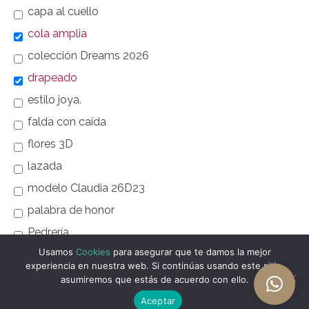
capa al cuello
cola amplia
colección Dreams 2026
drapeado
estilo joya.
falda con caída
flores 3D
lazada
modelo Claudia 26D23
palabra de honor
Pedrería
Usamos
Cookies
para asegurar que te damos la mejor
rebrodé francés
experiencia en nuestra web. Si continúas usando este sitio,
vestido largo
asumiremos que estás de acuerdo con ello.
Aceptar