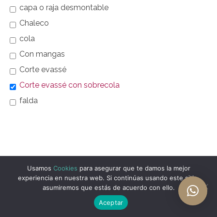
capa o raja desmontable
Chaleco
cola
Con mangas
Corte evassé
Corte evassé con sobrecola
falda
Usamos
Cookies
para asegurar que te damos la mejor
experiencia en nuestra web. Si continúas usando este sitio,
asumiremos que estás de acuerdo con ello.
Aceptar