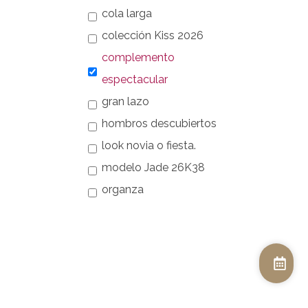
cola larga
colección Kiss 2026
complemento
espectacular
gran lazo
hombros descubiertos
look novia o fiesta.
modelo Jade 26K38
organza