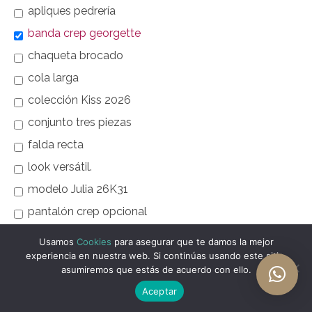
apliques pedrería
banda crep georgette
chaqueta brocado
cola larga
colección Kiss 2026
conjunto tres piezas
falda recta
look versátil.
modelo Julia 26K31
pantalón crep opcional
sobrecola talle trasero
Usamos
Cookies
para asegurar que te damos la mejor
experiencia en nuestra web. Si continúas usando este sitio,
asumiremos que estás de acuerdo con ello.
Aceptar