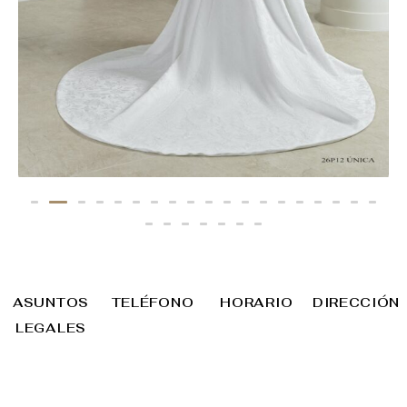
Única
ASUNTOS
TELÉFONO
HORARIO
DIRECCIÓN
LEGALES
Teléfonos
Lunes a
Av. Ingeniero
Aviso Legal
Política
citas
sábados
José Alegría,
Ambiental
Política de
968 245 744
10:00 – 13:30
102,